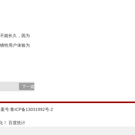
不能长久，因为
牺牲用户体验为
下一篇
备案号:
鲁ICP备13031992号-2
化！ 百度统计