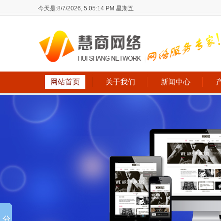
今天是:
8/7/2026, 5:05:14 PM 星期五
济南商城建设
网，基于互联收集
商城的订购功用更
网站首页
关于我们
新闻中心
等功用于一体的订
昆明网站建立电子
聚，以实惠的价钱
变的网上商城平台
济南400电话
知使用400的商家
您随意管理自己的
语音导航系统会让
户。400电话是企
费，带来更多潜在
地有连锁的话，用一