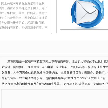
，网上商城网站的营业更依靠于互联
发卖，消费者根本都起原于网上。电子
强壮，集批发、零售、团购及在线付出
单创立与费用付出。网上商城方案连系
商务使用与开拓的成功经历和技能积
向更多的商家及小我供应进步前辈、不
1
2
3
开拓效劳。
400电话
的优势1.提升企业形象。会让更多客户熟
。2.电话不战线。特有的呼转功能，能让
电话。更加不会发生流失客户的现象。
慧商网络是一家在济南及互联网上享有较高声誉、综合实力较强的专业设计策
您的客户找到想联络的人。3.带来更多客
站设计、网站推广、商城建设、400电话、企业邮箱、空间域名等，提供专业的网
业和个人均摊付费，为客户支付了长途
您服务，为千万家企业信息化发展保驾护航。 主要服务项目有：云服务、云推广
客户。4.系统的管理自己的连锁。如果各
外包托管等一站式电子商务服务。 慧商网络始终以“帮助每个企业在互联网上占有
个400电话作为总机，指引客户找到想
网络代管行家和创造互联网主动营销领先品牌。”为目标；以“诚信为本，创新服务”的经
详细的消费清单。在后台系统，您可以看到
来电时间，来电号码，已接电话，通话
域名注册
等等。可以看到通话记录，查看客户密
业在Internet上建立信息宣传中心奠定
企业在建立自己的网页时希望使用企业