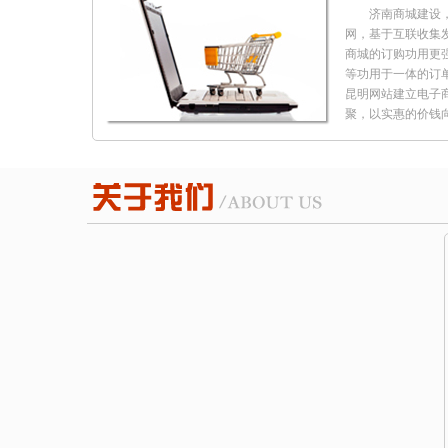
济南商城建设
网，基于互联收集
商城的订购功用更
等功用于一体的订
昆明网站建立电子
聚，以实惠的价钱
变的网上商城平台
济南400电话
知使用400的商家
您随意管理自己的
语音导航系统会让
户。400电话是企
费，带来更多潜在
地有连锁的话，用一
要的连锁店。5.
详细的消费记录，
时间，未接电话，
注册域名，为企
集区，进行营销。
了基础。绝大多数