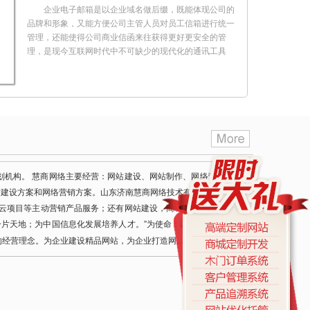
企业电子邮箱是以企业域名做后缀，既能体现公司的
品牌和形象，又能方便公司主管人员对员工信箱进行统一
管理，还能使得公司商业信函来往获得更好更安全的管
理，是现今互联网时代中不可缺少的现代化的通讯工具
客户档案管理系统
客户档案管理系统怎么选？你好，客户资料管理对于
公司来说很重要，客户资料管理如果不恰当的话，可能会
导致很多客户流失，可能会直接影响公司的效益，所以选
划机构。 慧商网络主要经营：网站建设、网站制作、网络营销，网
用一款好的客户资料管理软件非常重要
站建设方案和网络营销方案。山东济南慧商网络技术有限公司真诚为
、云项目等主动营销产品服务；还有网站建设，商城开发运营，网站
一片天地；为中国信息化发展培养人才。”为使命；以“做中国杰出的
[详细]
营理念。为企业建设精品网站，为企业打造网......
空间与主机
现在在国内做网站选择国内空间都要求先备案才能做
网站，而且按照工信部的要求是先备案再接入。一来手续