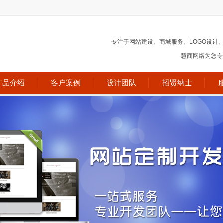
商城网站
专注于网站建设、商城服务、LOGO设计
慧商网络为您专业
，网上商城网站的营业更依靠于互联
发卖，消费者根本都起原于网上。电子
强壮，集批发、零售、团购及在线付出
产品介绍
客户案例
设计团队
招贤纳士
单创立与费用付出。网上商城方案连系
商务使用与开拓的成功经历和技能积
向更多的商家及小我供应进步前辈、不
开拓效劳。
400电话
的优势1.提升企业形象。会让更多客户熟
。2.电话不战线。特有的呼转功能，能让
电话。更加不会发生流失客户的现象。
您的客户找到想联络的人。3.带来更多客
业和个人均摊付费，为客户支付了长途
客户。4.系统的管理自己的连锁。如果各
个400电话作为总机，指引客户找到想