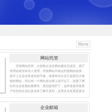
空间与主机
现在在国内做网站选择国内空间都要求先备案才能做
网站，而且按照工信部的要求是先备案再接入。一来手续
繁琐，二是备案时间漫长，虽然国内也有一些代理备案的
个人和公司，但是价格昂贵，一般都在200元左右， 对做
站群的朋友来说，成本非常高，所以很多站长宁愿选择海
外空间和主机
网站托管
济南网站托管，大多数企业在网站建设完成后，疏于
管理或者没有专人管理，导致网站不能达到预期的效果，
跟不上企业业务变化的节奏，或者有些企业只是因为大家
都有网站，所以有一个网站挂在网上就可以了，忽视了网
站对企业发展的重要性，更别提维护了，这样直接导致客
户对您的企业以及业务了解不及时，从而失去发展更多业
务的机会，所以，所以选择网站维护也就相当于选择了激
活您的业务，选择了企业向前发展。
企业邮箱